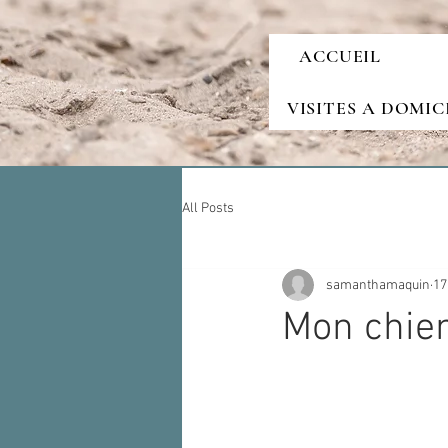
ACCUEIL
VISITES A DOMIC
All Posts
samanthamaquin
17
Mon chien