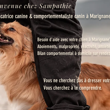
nvenue chez Sampathie
catrice canine & comportementaliste canin à Marignane
Besoin d'aide avec votre chien à Marignane
Aboiements, malpropreté, réactivité, anxiété.
Bilan comportemental à domicile sur rendez
Vous ne cherchez pas à dresser votr
Vous cherchez à le comprendre.