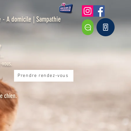
 - A domicile | Sampathie
?
..
-vous.
Prendre rendez-vous
e chien.