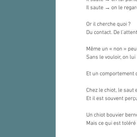
Il saute → on le regar
Or il cherche quoi ?
Du contact. De l’atten
Même un « non » peu
Sans le vouloir, on lu
Et un comportement q
Chez le chiot, le saut 
Et il est souvent pe
Un chiot bouvier berno
Mais ce qui est toléré