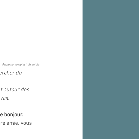
Photo sur unsplash de 
antoie
ercher du 
nt autour des 
vail.
e bonjour.
tre amie. Vous 