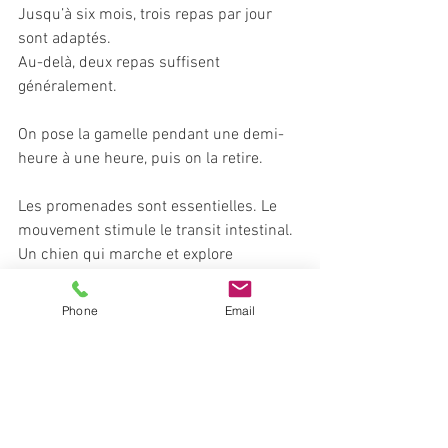
Jusqu’à six mois, trois repas par jour 
sont adaptés.
Au-delà, deux repas suffisent 
généralement.
On pose la gamelle pendant une demi-
heure à une heure, puis on la retire.
Les promenades sont essentielles. Le 
mouvement stimule le transit intestinal. 
Un chien qui marche et explore 
éliminera plus facilement qu’un chien 
peu sorti.
Phone
Email
Un manque d’activité peut décaler 
l’élimination… parfois en pleine nuit.
Le temps seul