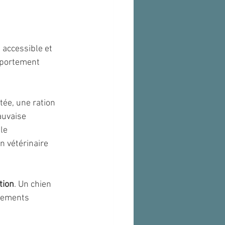
t accessible et 
mportement 
ée, une ration 
auvaise 
le 
n vétérinaire 
tion
. Un chien 
tements 