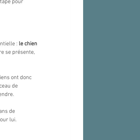
étape pour 
ielle : 
le chien 
re se présente, 
iens ont donc 
rceau de 
endre.
ans de 
ur lui.