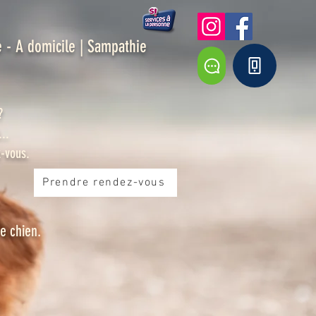
 - A domicile | Sampathie
?
..
-vous.
Prendre rendez-vous
e chien.