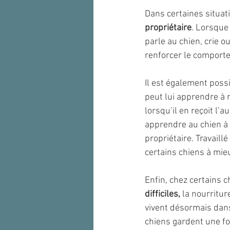
Dans certaines situat
propriétaire
. Lorsque 
parle au chien, crie o
renforcer le comport
Il est également poss
peut lui apprendre à 
lorsqu’il en reçoit l’
apprendre au chien à i
propriétaire. Travaill
certains chiens à mieu
Enfin, chez certains c
difficiles,
 la nourritu
vivent désormais dans
chiens gardent une for