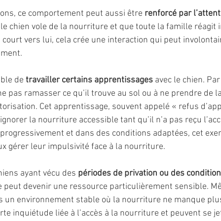
ions, ce comportement peut aussi être 
renforcé par l’attent
le chien vole de la nourriture et que toute la famille réagi
u court vers lui, cela crée une interaction qui peut involonta
ement.
ible de
 travailler certains apprentissages 
avec le chien. Pa
ne pas ramasser ce qu’il trouve au sol ou à ne prendre de l
autorisation. Cet apprentissage, souvent appelé « refus d’app
gnorer la nourriture accessible tant qu’il n’a pas reçu l’ac
é progressivement et dans des conditions adaptées, cet exer
x gérer leur impulsivité face à la nourriture.
hiens ayant vécu des 
périodes de privation ou des condition
re peut devenir une ressource particulièrement sensible. Mê
 un environnement stable où la nourriture ne manque plus
te inquiétude liée à l’accès à la nourriture et peuvent se j