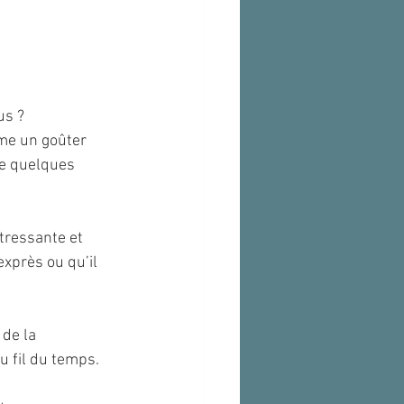
us ? 
ême un goûter 
de quelques 
tressante et 
exprès ou qu’il 
de la 
u fil du temps.