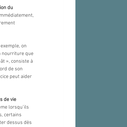
ion du 
t immédiatement, 
irement 
r exemple, on 
a nourriture que 
ât », consiste à 
cord de son 
cice peut aider 
s de vie 
me lorsqu’ils 
, certains 
eter dessus dès 