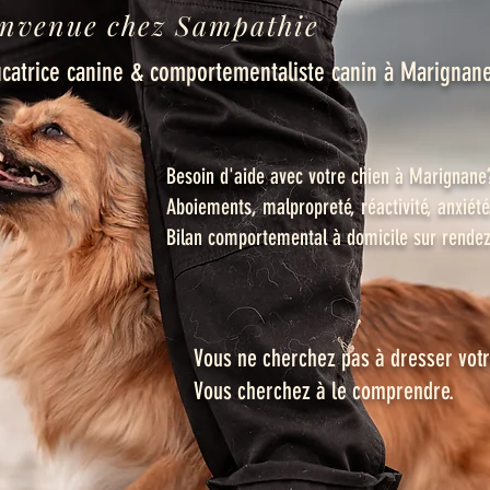
nvenue chez Sampathie
catrice canine & comportementaliste canin à Marignane
Besoin d'aide avec votre chien à Marignane
Aboiements, malpropreté, réactivité, anxiété.
Bilan comportemental à domicile sur rendez
Vous ne cherchez pas à dresser votr
Vous cherchez à le comprendre.