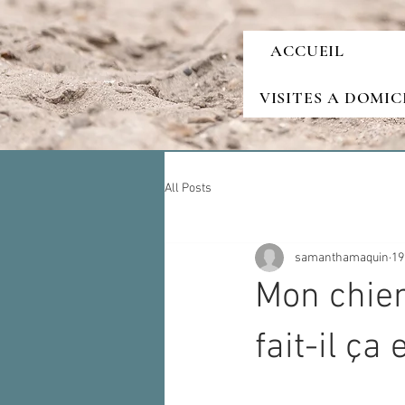
ACCUEIL
VISITES A DOMIC
All Posts
samanthamaquin
19
Mon chien
fait-il ça