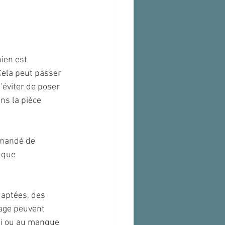
hien est 
Cela peut passer 
’éviter de poser 
ns la pièce 
mandé de 
 que 
aptées, des 
hage peuvent 
ui ou au manque 